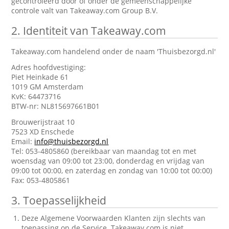
gecontroleerd door of onder de gemeenschappelijke
controle valt van Takeaway.com Group B.V.
2.
Identiteit van Takeaway.com
Takeaway.com handelend onder de naam 'Thuisbezorgd.nl'
Adres hoofdvestiging:
Piet Heinkade 61
1019 GM Amsterdam
KvK: 64473716
BTW-nr: NL815697661B01
Brouwerijstraat 10
7523 XD Enschede
Email:
info@thuisbezorgd.nl
Tel: 053-4805860 (bereikbaar van maandag tot en met
woensdag van 09:00 tot 23:00, donderdag en vrijdag van
09:00 tot 00:00, en zaterdag en zondag van 10:00 tot 00:00)
Fax: 053-4805861
3.
Toepasselijkheid
Deze Algemene Voorwaarden Klanten zijn slechts van
toepassing op de Service. Takeaway.com is niet