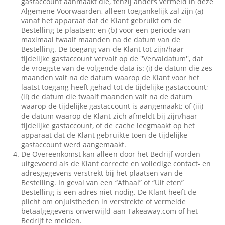
gastaccount aanmaakt die, tenzij anders vermeld in deze
Algemene Voorwaarden, alleen toegankelijk zal zijn (a)
vanaf het apparaat dat de Klant gebruikt om de
Bestelling te plaatsen; en (b) voor een periode van
maximaal twaalf maanden na de datum van de
Bestelling. De toegang van de Klant tot zijn/haar
tijdelijke gastaccount vervalt op de ''Vervaldatum'', dat
de vroegste van de volgende data is: (i) de datum die zes
maanden valt na de datum waarop de Klant voor het
laatst toegang heeft gehad tot de tijdelijke gastaccount;
(ii) de datum die twaalf maanden valt na de datum
waarop de tijdelijke gastaccount is aangemaakt; of (iii)
de datum waarop de Klant zich afmeldt bij zijn/haar
tijdelijke gastaccount, of de cache leegmaakt op het
apparaat dat de Klant gebruikte toen de tijdelijke
gastaccount werd aangemaakt.
De Overeenkomst kan alleen door het Bedrijf worden
uitgevoerd als de Klant correcte en volledige contact- en
adresgegevens verstrekt bij het plaatsen van de
Bestelling. In geval van een “Afhaal” of “Uit eten”
Bestelling is een adres niet nodig. De Klant heeft de
plicht om onjuistheden in verstrekte of vermelde
betaalgegevens onverwijld aan Takeaway.com of het
Bedrijf te melden.